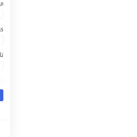
ال
كل
تأ