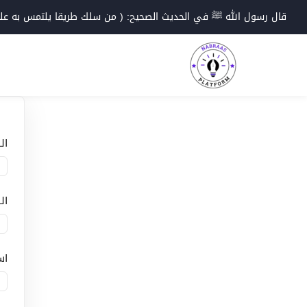
Ski
قال رسول الله ﷺ في الحديث الصحيح: ( من سلك طريقا يلتمس به علما؛
t
conten
ال
ال
اس