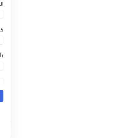
ال
كل
تأ