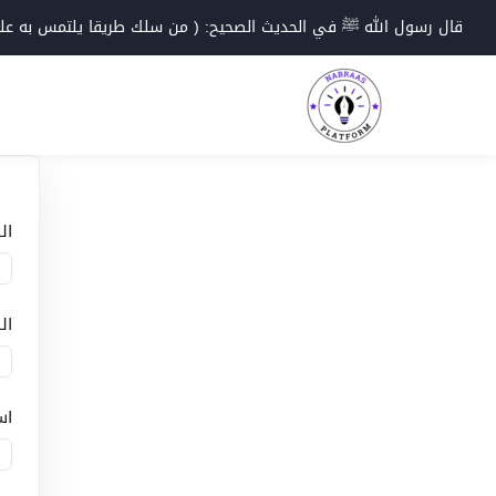
Ski
قال رسول الله ﷺ في الحديث الصحيح: ( من سلك طريقا يلتمس به علما؛
t
conten
ال
ال
اس