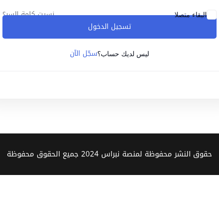
نسيت كلمة السر؟
البقاء متصلا
تسجيل الدخول
Lost your password?
Remember me
سجّل الآن
ليس لديك حساب؟
Sign up
Already have an account?
Sign in
حقوق النشر محفوظة لمنصة نبراس 2024 جميع الحقوق محفوظة