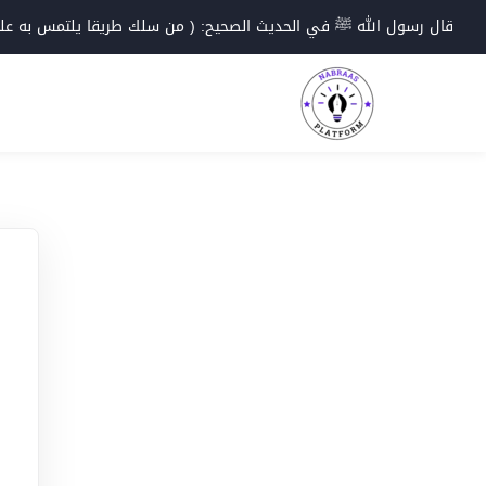
Ski
قال رسول الله ﷺ في الحديث الصحيح: ( من سلك طريقا يلتمس به علما؛
t
conten