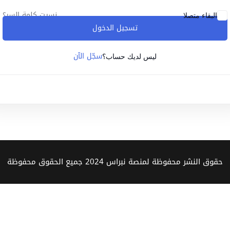
نسيت كلمة السر؟
البقاء متصلا
تسجيل الدخول
Lost your password?
Remember me
سجّل الآن
ليس لديك حساب؟
Sign up
Already have an account?
Sign in
حقوق النشر محفوظة لمنصة نبراس 2024 جميع الحقوق محفوظة