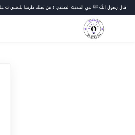
Ski
قال رسول الله ﷺ في الحديث الصحيح: ( من سلك طريقا يلتمس به علما؛
t
conten