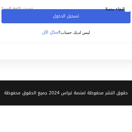
نسيت كلمة السر؟
البقاء متصلا
تسجيل الدخول
Lost your password?
Remember me
سجّل الآن
ليس لديك حساب؟
Sign up
Already have an account?
Sign in
حقوق النشر محفوظة لمنصة نبراس 2024 جميع الحقوق محفوظة