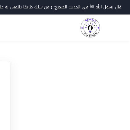
Ski
قال رسول الله ﷺ في الحديث الصحيح: ( من سلك طريقا يلتمس به علما؛
t
conten