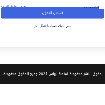
نسيت كلمة السر؟
البقاء متصلا
تسجيل الدخول
Lost your password?
Remember me
سجّل الآن
ليس لديك حساب؟
Sign up
Already have an account?
Sign in
حقوق النشر محفوظة لمنصة نبراس 2024 جميع الحقوق محفوظة