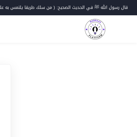
Ski
قال رسول الله ﷺ في الحديث الصحيح: ( من سلك طريقا يلتمس به علما؛
t
conten