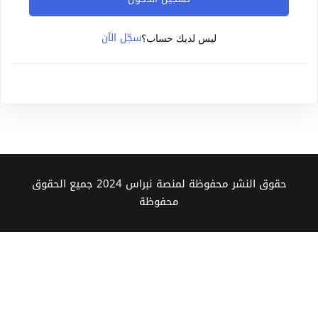
Sign up
سجّل الآن
Already have an account?
Sign in
ليس لديك حساب؟
حقوق النشر محفوظة لمنصة نبراس 2024 جميع الحقوق
محفوظة