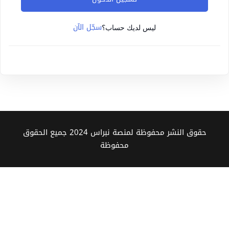
Sign up
سجّل الآن
Already have an account?
Sign in
ليس لديك حساب؟
حقوق النشر محفوظة لمنصة نبراس 2024 جميع الحقوق
محفوظة