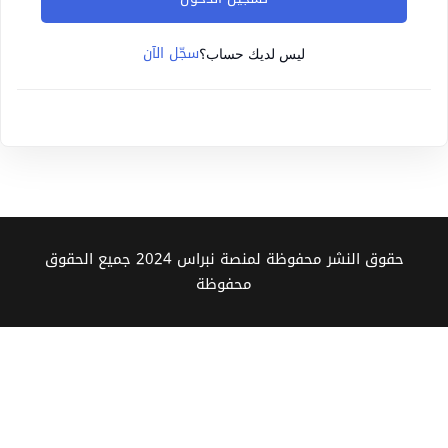
Sign up
سجّل الآن
Already have an account?
Sign in
ليس لديك حساب؟
حقوق النشر محفوظة لمنصة نبراس 2024 جميع الحقوق
محفوظة