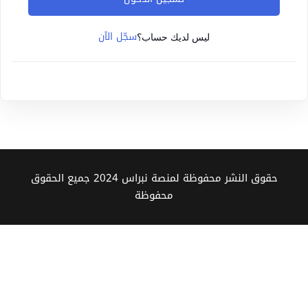
Sign up
سجّل الآن
Already have an account?
Sign in
ليس لديك حساب؟
حقوق النشر محفوظة لمنصة نبراس 2024 جميع الحقوق
محفوظة