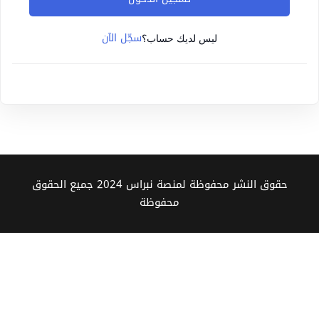
Sign up
سجّل الآن
Already have an account?
Sign in
ليس لديك حساب؟
حقوق النشر محفوظة لمنصة نبراس 2024 جميع الحقوق
محفوظة