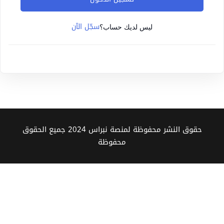
Sign up
سجّل الآن
Already have an account?
Sign in
ليس لديك حساب؟
حقوق النشر محفوظة لمنصة نبراس 2024 جميع الحقوق
محفوظة