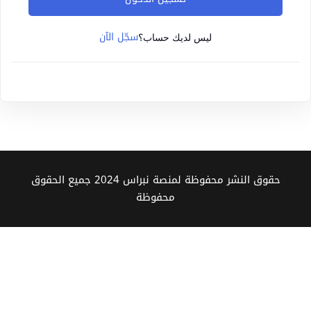
Sign up
سجّل الآن
Already have an account?
Sign in
ليس لديك حساب؟
حقوق النشر محفوظة لمنصة نبراس 2024 جميع الحقوق
محفوظة