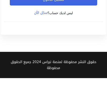
Sign up
سجّل الآن
Already have an account?
Sign in
ليس لديك حساب؟
حقوق النشر محفوظة لمنصة نبراس 2024 جميع الحقوق
محفوظة