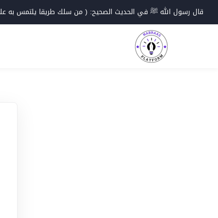
Ski
قال رسول الله ﷺ في الحديث الصحيح: ( من سلك طريقا يلتمس به علما؛
t
conten