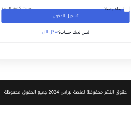
نسيت كلمة السر؟
البقاء متصلا
تسجيل الدخول
Lost your password?
Remember me
سجّل الآن
ليس لديك حساب؟
Sign up
Already have an account?
Sign in
حقوق النشر محفوظة لمنصة نبراس 2024 جميع الحقوق محفوظة