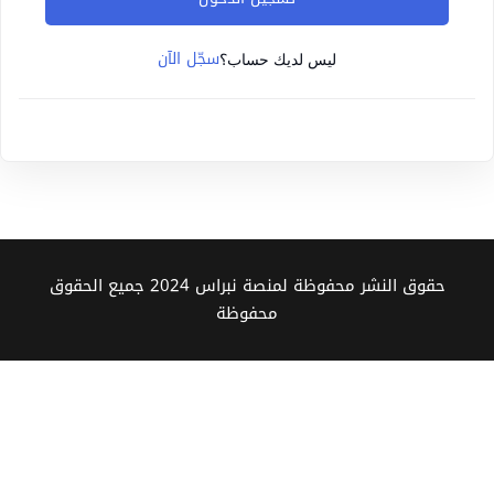
Sign up
سجّل الآن
Already have an account?
Sign in
ليس لديك حساب؟
حقوق النشر محفوظة لمنصة نبراس 2024 جميع الحقوق
محفوظة