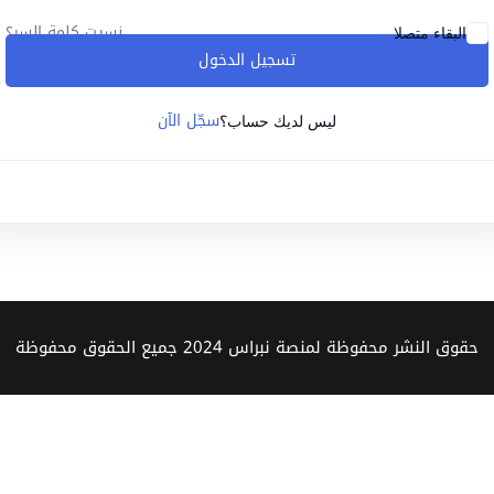
نسيت كلمة السر؟
البقاء متصلا
تسجيل الدخول
Lost your password?
Remember me
سجّل الآن
ليس لديك حساب؟
Sign up
Already have an account?
Sign in
حقوق النشر محفوظة لمنصة نبراس 2024 جميع الحقوق محفوظة