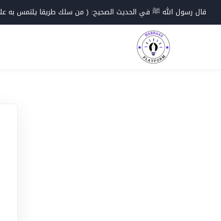
Ski
قال رسول الله ﷺ في الحديث الصحيح: ( من سلك طريقا يلتمس به علما؛
t
conten