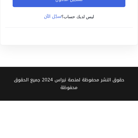
Sign up
سجّل الآن
Already have an account?
Sign in
ليس لديك حساب؟
حقوق النشر محفوظة لمنصة نبراس 2024 جميع الحقوق
محفوظة