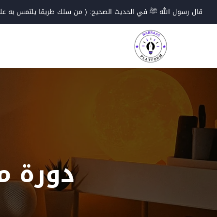
Ski
قال رسول الله ﷺ في الحديث الصحيح: ( من سلك طريقا يلتمس به علما؛
t
conten
دورة مطور SAP من