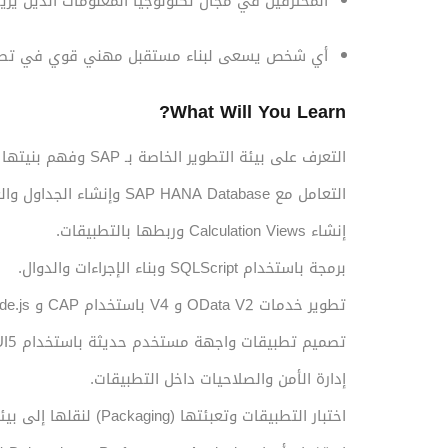
المحترفين في مجال تكنولوجيا المعلومات الذين يري
أي شخص يسعى لبناء مستقبل مهني قوي في تطوي
What Will You Learn?
التعرف على بيئة التطوير الخاصة بـ SAP وفهم بنيتها الأساسية.
التعامل مع SAP HANA Database وإنشاء الجداول والعلاقات وتحليل البيانات.
إنشاء Calculation Views وربطها بالتطبيقات.
برمجة باستخدام SQLScript وبناء الإجراءات والدوال.
تطوير خدمات OData V2 و V4 باستخدام CAP و Node.js.
تصميم تطبيقات واجهة مستخدم حديثة باستخدام SAPUI5 و Fiori.
إدارة الأمن والصلاحيات داخل التطبيقات.
اختبار التطبيقات وتعبئتها (Packaging) لنقلها إلى بيئات مختلفة.