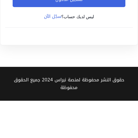
Sign up
سجّل الآن
Already have an account?
Sign in
ليس لديك حساب؟
حقوق النشر محفوظة لمنصة نبراس 2024 جميع الحقوق
محفوظة