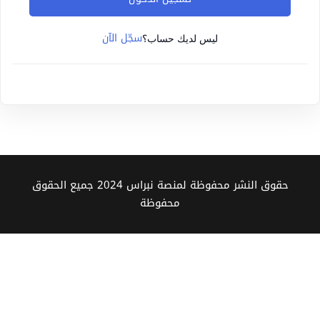
Sign up
سجّل الآن
Already have an account?
Sign in
ليس لديك حساب؟
حقوق النشر محفوظة لمنصة نبراس 2024 جميع الحقوق
محفوظة