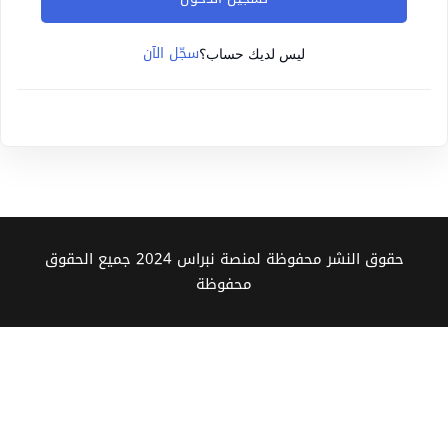
Sign up
سجّل الآن
Already have an account?
Sign in
ليس لديك حساب؟
حقوق النشر محفوظة لمنصة نبراس 2024 جميع الحقوق
محفوظة