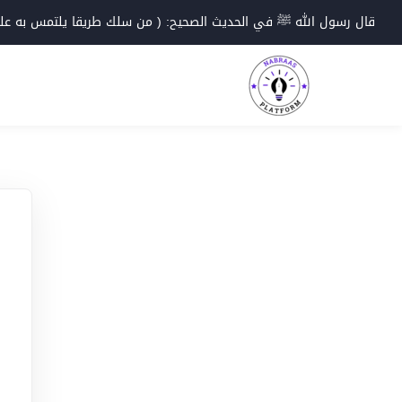
Ski
قال رسول الله ﷺ في الحديث الصحيح: ( من سلك طريقا يلتمس به علما؛
t
conten