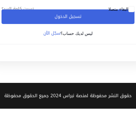
نسيت كلمة السر؟
البقاء متصلا
تسجيل الدخول
Lost your password?
Remember me
سجّل الآن
ليس لديك حساب؟
Sign up
Already have an account?
Sign in
حقوق النشر محفوظة لمنصة نبراس 2024 جميع الحقوق محفوظة