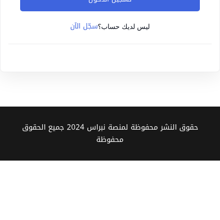
Sign up
سجّل الآن
Already have an account?
Sign in
ليس لديك حساب؟
حقوق النشر محفوظة لمنصة نبراس 2024 جميع الحقوق
محفوظة