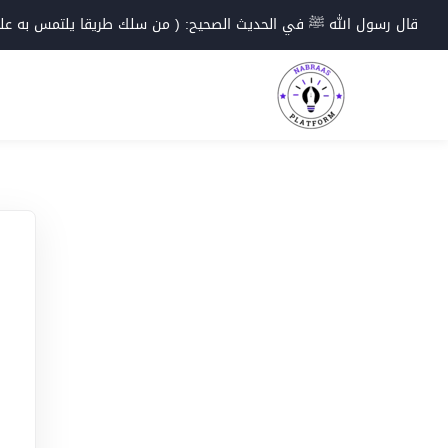
Ski
قال رسول الله ﷺ في الحديث الصحيح: ( من سلك طريقا يلتمس به علما؛
t
conten