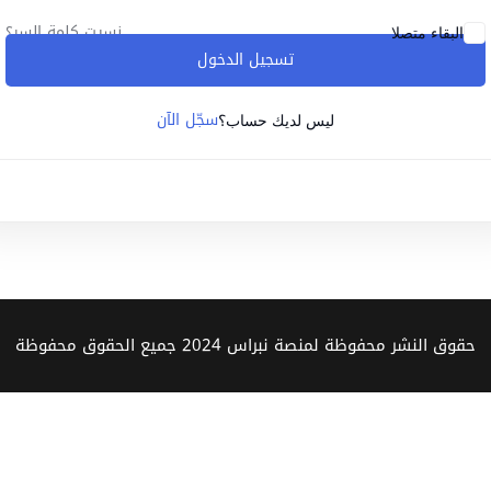
نسيت كلمة السر؟
البقاء متصلا
تسجيل الدخول
Lost your password?
Remember me
سجّل الآن
ليس لديك حساب؟
Sign up
Already have an account?
Sign in
حقوق النشر محفوظة لمنصة نبراس 2024 جميع الحقوق محفوظة