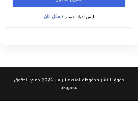
Sign up
سجّل الآن
Already have an account?
Sign in
ليس لديك حساب؟
حقوق النشر محفوظة لمنصة نبراس 2024 جميع الحقوق
محفوظة