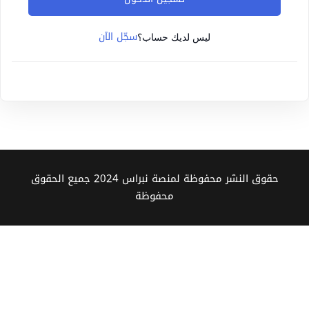
Sign up
سجّل الآن
Already have an account?
Sign in
ليس لديك حساب؟
حقوق النشر محفوظة لمنصة نبراس 2024 جميع الحقوق
محفوظة