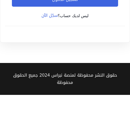
Sign up
سجّل الآن
Already have an account?
Sign in
ليس لديك حساب؟
حقوق النشر محفوظة لمنصة نبراس 2024 جميع الحقوق
محفوظة