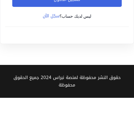
Sign up
سجّل الآن
Already have an account?
Sign in
ليس لديك حساب؟
حقوق النشر محفوظة لمنصة نبراس 2024 جميع الحقوق
محفوظة