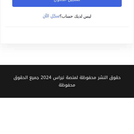
Sign up
سجّل الآن
Already have an account?
Sign in
ليس لديك حساب؟
حقوق النشر محفوظة لمنصة نبراس 2024 جميع الحقوق
محفوظة