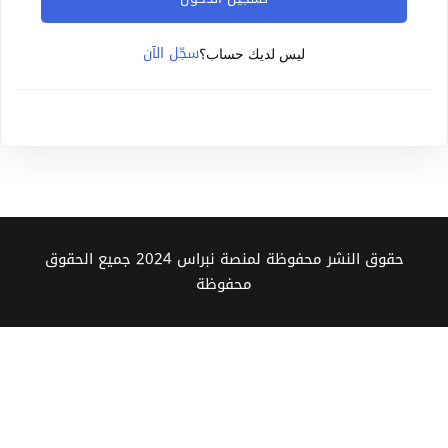
Sign up
سجّل الآن
Already have an account?
Sign in
ليس لديك حساب؟
حقوق النشر محفوظة لمنصة نبراس 2024 جميع الحقوق
محفوظة