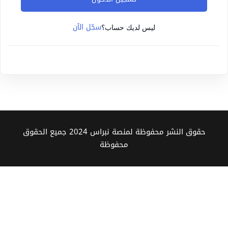
Sign up
سجّل الآن
Already have an account?
Sign in
ليس لديك حساب؟
حقوق النشر محفوظة لمنصة نبراس 2024 جميع الحقوق
محفوظة