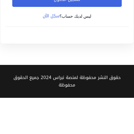
Sign up
سجّل الآن
Already have an account?
Sign in
ليس لديك حساب؟
حقوق النشر محفوظة لمنصة نبراس 2024 جميع الحقوق
محفوظة