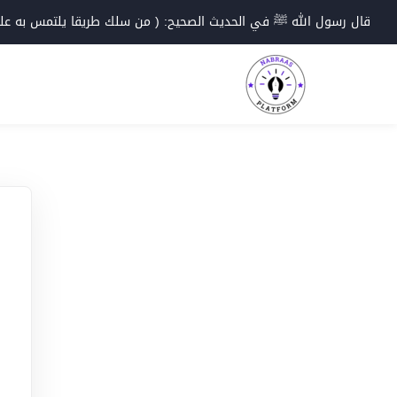
Ski
قال رسول الله ﷺ في الحديث الصحيح: ( من سلك طريقا يلتمس به علما؛
t
conten