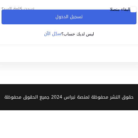
نسيت كلمة السر؟
البقاء متصلا
تسجيل الدخول
Lost your password?
Remember me
سجّل الآن
ليس لديك حساب؟
Sign up
Already have an account?
Sign in
حقوق النشر محفوظة لمنصة نبراس 2024 جميع الحقوق محفوظة