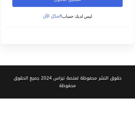
Sign up
سجّل الآن
Already have an account?
Sign in
ليس لديك حساب؟
حقوق النشر محفوظة لمنصة نبراس 2024 جميع الحقوق
محفوظة