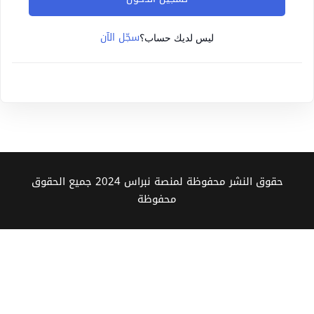
Sign up
سجّل الآن
Already have an account?
Sign in
ليس لديك حساب؟
حقوق النشر محفوظة لمنصة نبراس 2024 جميع الحقوق
محفوظة