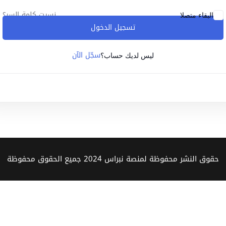
نسيت كلمة السر؟
البقاء متصلا
تسجيل الدخول
Lost your password?
Remember me
سجّل الآن
ليس لديك حساب؟
Sign up
Already have an account?
Sign in
حقوق النشر محفوظة لمنصة نبراس 2024 جميع الحقوق محفوظة