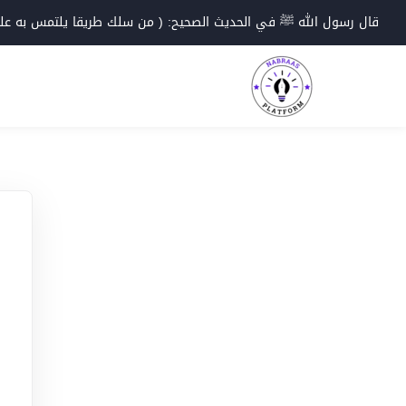
Ski
قال رسول الله ﷺ في الحديث الصحيح: ( من سلك طريقا يلتمس به علما؛
t
conten