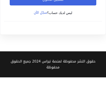
Sign up
سجّل الآن
Already have an account?
Sign in
ليس لديك حساب؟
حقوق النشر محفوظة لمنصة نبراس 2024 جميع الحقوق
محفوظة