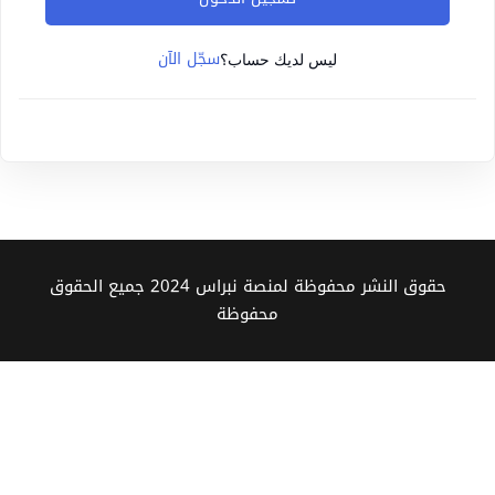
Sign up
سجّل الآن
Already have an account?
Sign in
ليس لديك حساب؟
حقوق النشر محفوظة لمنصة نبراس 2024 جميع الحقوق
محفوظة