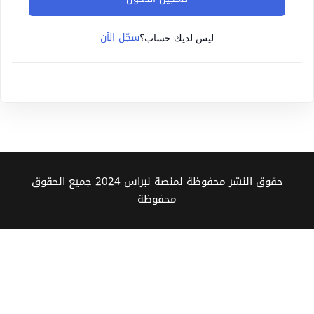
Sign up
سجّل الآن
Already have an account?
Sign in
ليس لديك حساب؟
حقوق النشر محفوظة لمنصة نبراس 2024 جميع الحقوق
محفوظة