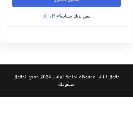
Sign up
سجّل الآن
Already have an account?
Sign in
ليس لديك حساب؟
حقوق النشر محفوظة لمنصة نبراس 2024 جميع الحقوق
محفوظة