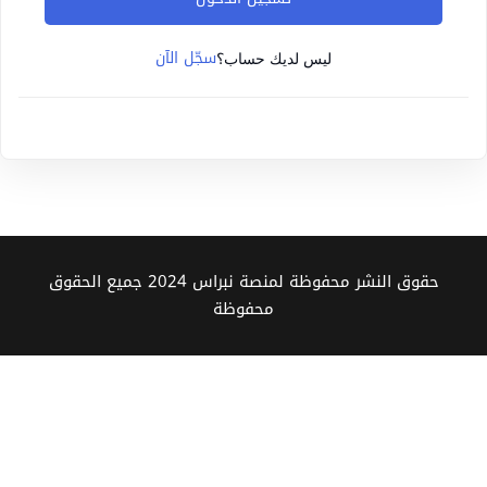
Sign up
سجّل الآن
Already have an account?
Sign in
ليس لديك حساب؟
حقوق النشر محفوظة لمنصة نبراس 2024 جميع الحقوق
محفوظة