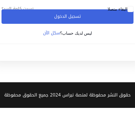
نسيت كلمة السر؟
البقاء متصلا
تسجيل الدخول
Lost your password?
Remember me
سجّل الآن
ليس لديك حساب؟
Sign up
Already have an account?
Sign in
حقوق النشر محفوظة لمنصة نبراس 2024 جميع الحقوق محفوظة