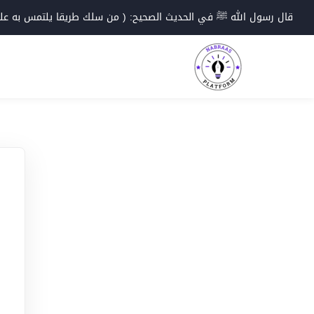
Ski
قال رسول الله ﷺ في الحديث الصحيح: ( من سلك طريقا يلتمس به علما؛
t
conten