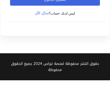
Sign up
سجّل الآن
Already have an account?
Sign in
ليس لديك حساب؟
حقوق النشر محفوظة لمنصة نبراس 2024 جميع الحقوق
محفوظة