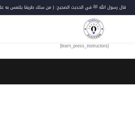
Ski
قال رسول الله ﷺ في الحديث الصحيح: ( من سلك طريقا يلتمس به علما؛
t
conten
[learn_press_instructors]